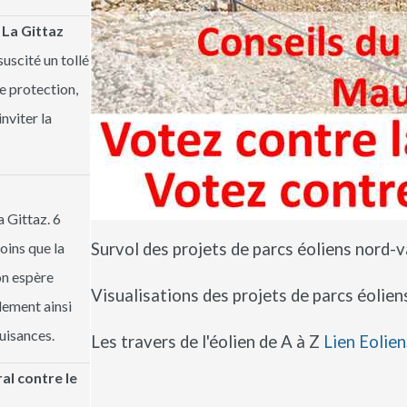
 La Gittaz
suscité un tollé
te protection,
inviter la
a Gittaz. 6
moins que la
Survol des projets de parcs éoliens nord-
on espère
Visualisations des projets de parcs éolie
ndement ainsi
uisances.
Les travers de l'éolien de A à Z
Lien Eolie
l contre le