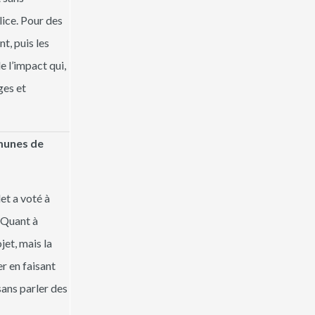
lice. Pour des
t, puis les
 l’impact qui,
ges et
munes de
et a voté à
 Quant à
jet, mais la
er en faisant
sans parler des