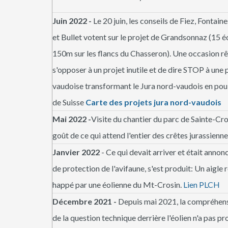
Juin 2022 -
Le 20 juin, les conseils de Fiez, Fontai
et Bullet votent sur le projet de Grandsonnaz (15 é
150m sur les flancs du Chasseron). Une occasion r
s'opposer à un projet inutile et de dire STOP à une 
vaudoise transformant le Jura nord-vaudois en pou
de Suisse
Carte des projets jura nord-vaudois
Mai 2022 -
Visite du chantier du parc de Sainte-Cro
goût de ce qui attend l'entier des crêtes jurassiennes
Janvier 2022
- Ce qui devait arriver et était anno
de protection de l'avifaune, s'est produit: Un aigle 
happé par une éolienne du Mt-Crosin.
Lien PLCH
Décembre 2021 -
Depuis mai 2021, la compréhens
de la question technique derrière l'éolien n'a pas pr