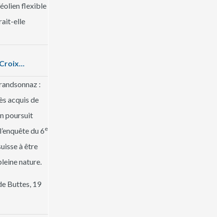
éolien flexible
ait-elle
Croix...
Grandsonnaz :
ès acquis de
en poursuit
e
 l’enquête du 6
suisse à être
leine nature.
de Buttes, 19