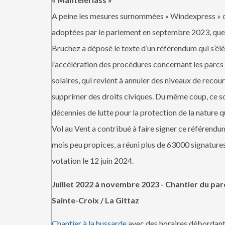
A peine les mesures surnommées « Windexpress » o
adoptées par le parlement en septembre 2023, que
Bruchez a déposé le texte d’un référendum qui s’él
l’accélération des procédures concernant les parcs 
solaires, qui revient à annuler des niveaux de recou
supprimer des droits civiques. Du même coup, ce s
décennies de lutte pour la protection de la nature q
Vol au Vent a contribué à faire signer ce référendum
mois peu propices, a réuni plus de 63000 signatures.
votation le 12 juin 2024.
Juillet 2022 à novembre 2023 -
Chantier du par
Sainte-Croix / La Gittaz
Chantier à la hussarde
avec des horaires débordant