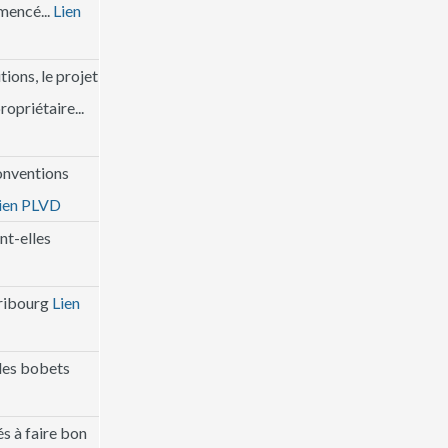
mencé...
Lien
tions, le projet
opriétaire...
conventions
ien PLVD
nt-elles
Fribourg
Lien
 des bobets
és à faire bon