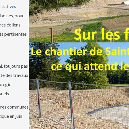
itiatives
 boisés, pour
rcs éoliens.
rès pertinentes
l, toujours pas
nte des travaux
atégie
suels.
 rares communes
tique en juin