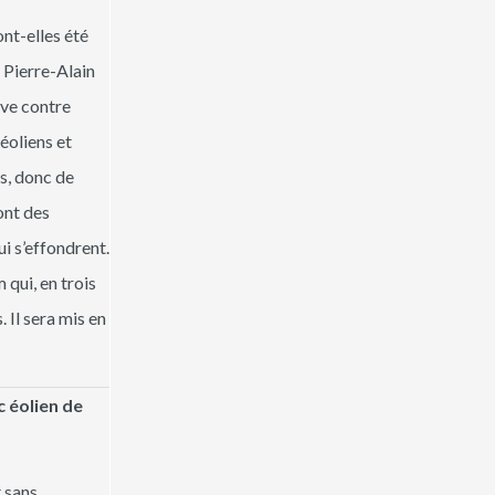
nt-elles été
 Pierre-Alain
ève contre
éoliens et
rs, donc de
ont des
ui s’effondrent.
 qui, en trois
 Il sera mis en
c éolien de
 sans